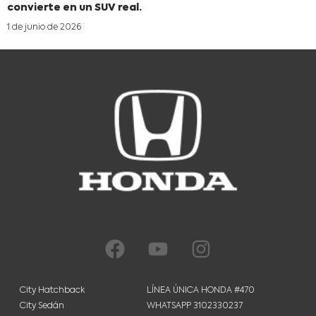
convierte en un SUV real.
1 de junio de 2026
City Hatchback
LÍNEA ÚNICA HONDA #470
City Sedán
WHATSAPP 3102330237