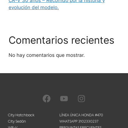
CR-V 30 años – Recorrido por la historia y
evolución del modelo.
Comentarios recientes
No hay comentarios que mostrar.
City Hatchback
LÍNEA ÚNICA HONDA #470
City Sedán
WHATSAPP 3102330237
WR-V
PREGUNTAS FRECUENTES